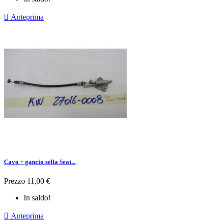

Anteprima
Cavo + gancio sella Seat...
Prezzo
11,00 €
In saldo!

Anteprima