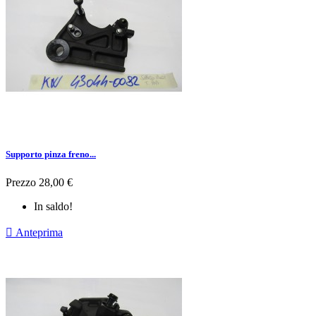
Supporto pinza freno...
Prezzo
28,00 €
In saldo!

Anteprima