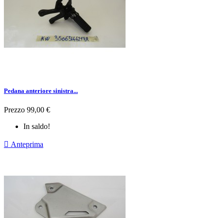
Pedana anteriore sinistra...
Prezzo
99,00 €
In saldo!

Anteprima