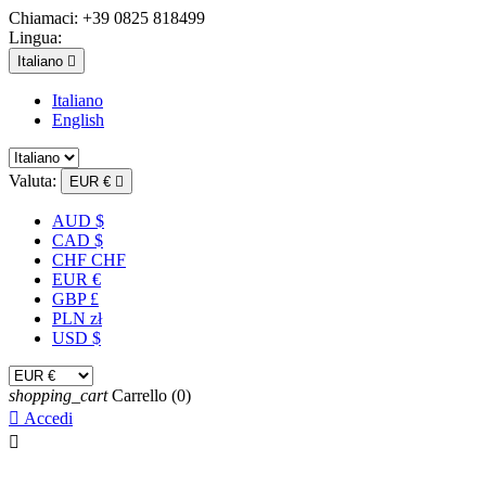
Chiamaci:
+39 0825 818499
Lingua:
Italiano

Italiano
English
Valuta:
EUR €

AUD $
CAD $
CHF CHF
EUR €
GBP £
PLN zł
USD $
shopping_cart
Carrello
(0)

Accedi
