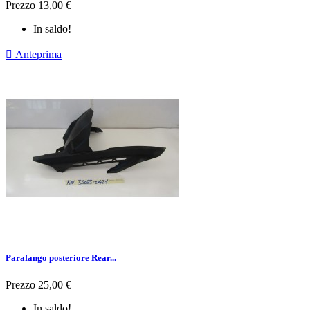
Prezzo
13,00 €
In saldo!

Anteprima
Parafango posteriore Rear...
Prezzo
25,00 €
In saldo!